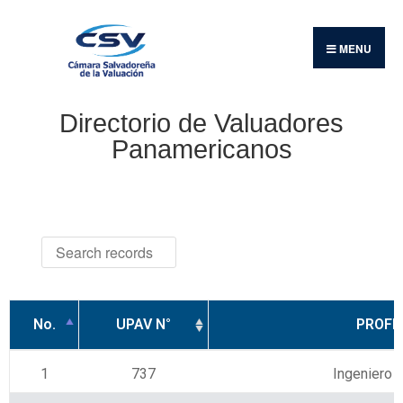
MENU
Directorio de Valuadores
Panamericanos
No.
UPAV N°
PROFE
No.
UPAV N°
PROFE
1
737
Ingeniero I