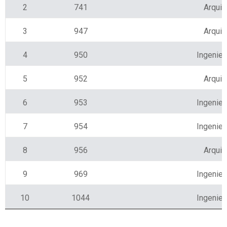
2
741
Arquit
3
947
Arquit
4
950
Ingeniero
5
952
Arquit
6
953
Ingeniero
7
954
Ingeniero
8
956
Arquit
9
969
Ingeniero
10
1044
Ingeniero