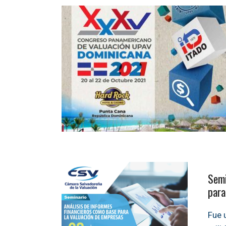
Semi
para
Fue 