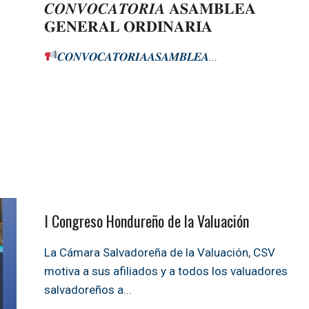
𝑪𝑶𝑵𝑽𝑶𝑪𝑨𝑻𝑶𝑹𝑰𝑨 𝐀𝐒𝐀𝐌𝐁𝐋𝐄𝐀
𝐆𝐄𝐍𝐄𝐑𝐀𝐋 𝐎𝐑𝐃𝐈𝐍𝐀𝐑𝐈𝐀
𝑪𝑶𝑵𝑽𝑶𝑪𝑨𝑻𝑶𝑹𝑰𝑨𝑨𝑺𝑨𝑴𝑩𝑳𝑬𝑨
...
I Congreso Hondureño de la Valuación
La Cámara Salvadoreña de la Valuación, CSV
motiva a sus afiliados y a todos los valuadores
salvadoreños a
...