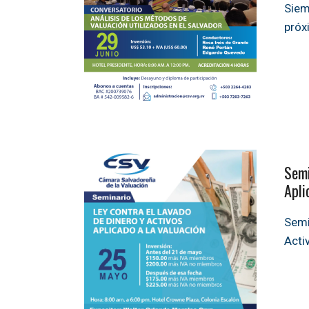
Siem
próx
Semi
Apli
Semi
Acti