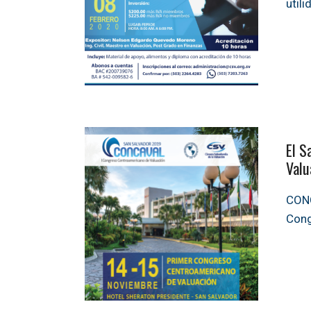
util
El S
Valu
CONC
Cong