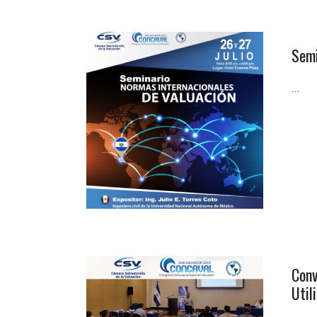
Semi
...
Conv
Util