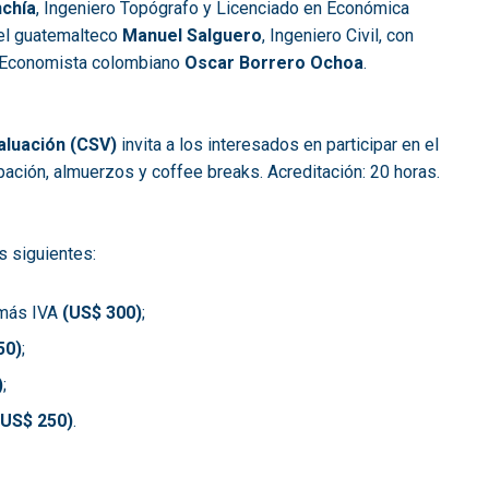
nchía
, Ingeniero Topógrafo y Licenciado en Económica
 el guatemalteco
Manuel Salguero
, Ingeniero Civil, con
l Economista colombiano
Oscar Borrero Ochoa
.
luación (CSV)
invita a los interesados en participar en el
pación, almuerzos y coffee breaks. Acreditación: 20 horas.
s siguientes:
más IVA
(US$ 300)
;
50)
;
)
;
(US$ 250)
.