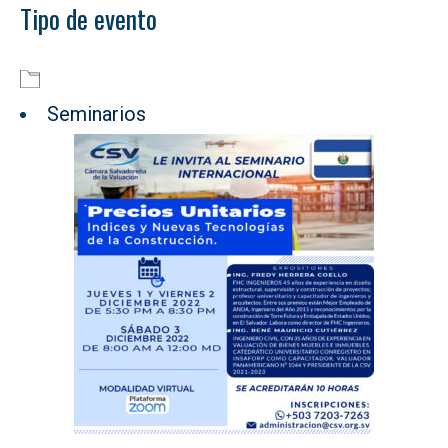
Tipo de evento
Descargar ICS
Google Calendar
Seminarios