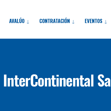
AVALÚO
CONTRATACIÓN
EVENTOS
Skip
to
content
 InterContinental S