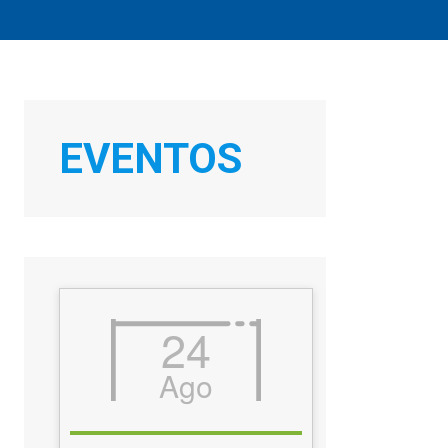
EVENTOS
Office 365
Outlook Live
24
Ago