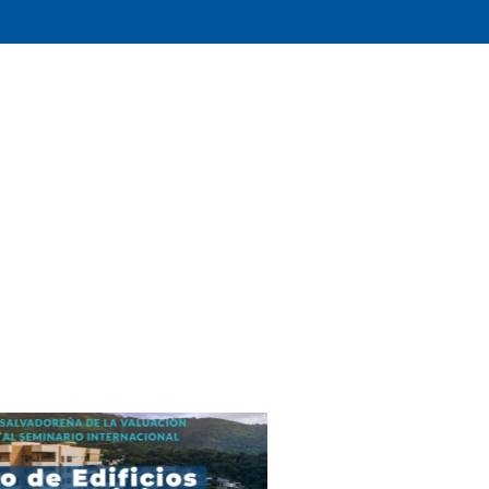
le Calendar
iCalendar