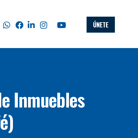
ÚNETE
de Inmuebles
é)