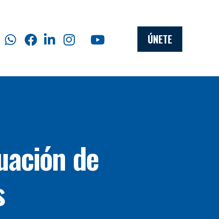
ÚNETE
uación de
s