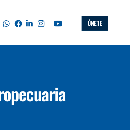
ÚNETE
gropecuaria