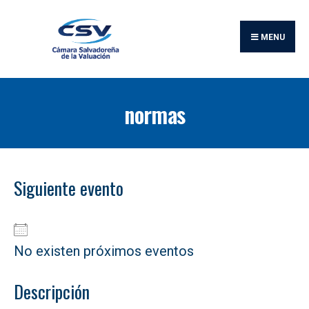
Buscar:
Skip
to
MENU
content
normas
Siguiente evento
No existen próximos eventos
Descripción