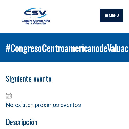
Buscar:
Skip
to
MENU
content
#CongresoCentroamericanodeValuac
Siguiente evento
No existen próximos eventos
Descripción