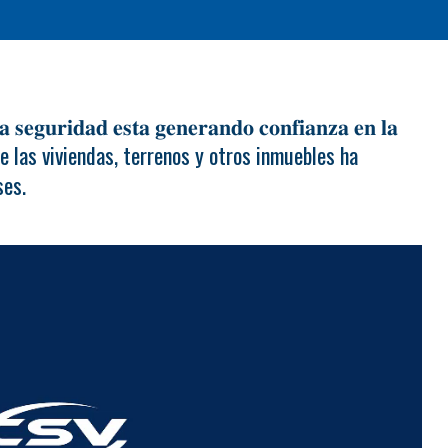
𝐬𝐞𝐠𝐮𝐫𝐢𝐝𝐚𝐝 𝐞𝐬𝐭𝐚 𝐠𝐞𝐧𝐞𝐫𝐚𝐧𝐝𝐨 𝐜𝐨𝐧𝐟𝐢𝐚𝐧𝐳𝐚 𝐞𝐧 𝐥𝐚
l valor de las viviendas, terrenos y otros inmuebles ha
ses.