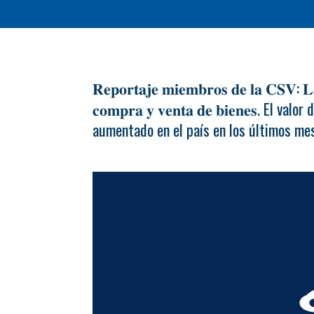
𝐑𝐞𝐩𝐨𝐫𝐭𝐚𝐣𝐞 𝐦𝐢𝐞𝐦𝐛𝐫𝐨𝐬 𝐝𝐞 𝐥𝐚 𝐂𝐒𝐕: 𝐋𝐚 
𝐜𝐨𝐦𝐩𝐫𝐚 𝐲 𝐯𝐞𝐧𝐭𝐚 𝐝𝐞 𝐛𝐢𝐞𝐧𝐞𝐬. E
aumentado en el país en los últimos me