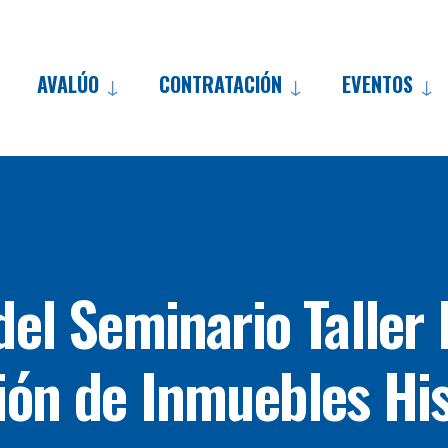
AVALÚO
CONTRATACIÓN
EVENTOS
Skip
to
content
del Seminario Taller
ión de Inmuebles His