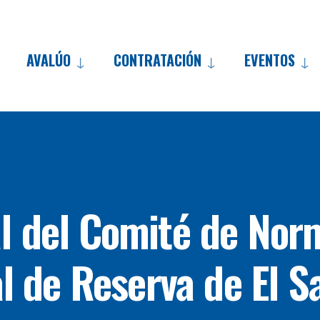
AVALÚO
CONTRATACIÓN
EVENTOS
Skip
to
content
l del Comité de Nor
l de Reserva de El S