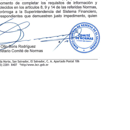
le Calendar
iCalendar