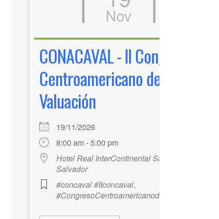
Nov
CONACAVAL - II Congreso
Centroamericano de
Valuación
19/11/2026
8:00 am - 5:00 pm
Hotel Real InterContinental San
Salvador
#concaval #IIconcaval
,
#CongresoCentroamericanodeValuación
Office 365
Outlook Live