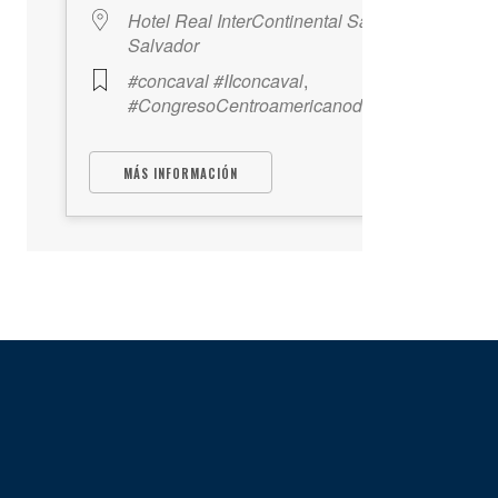
Hotel Real InterContinental San
Salvador
#concaval #IIconcaval
,
#CongresoCentroamericanodeValuación
MÁS INFORMACIÓN