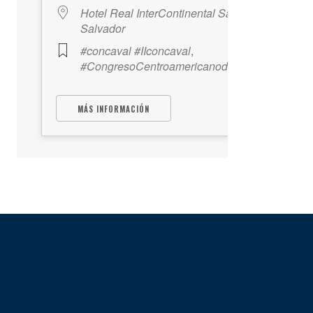
Hotel Real InterContinental San
Salvador
#concaval #IIconcaval
,
#CongresoCentroamericanodeValuación
MÁS INFORMACIÓN