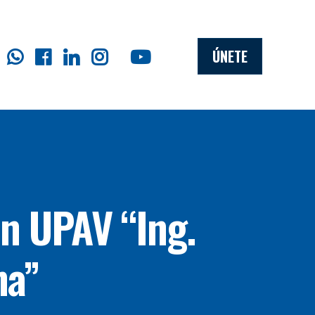
ÚNETE
ón UPAV “Ing.
na”