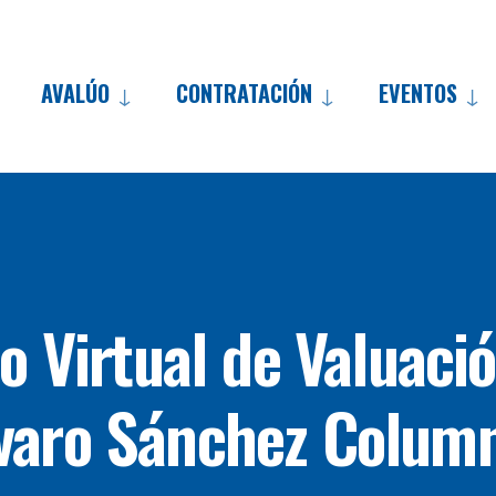
AVALÚO
CONTRATACIÓN
EVENTOS
Skip
to
content
o Virtual de Valuaci
varo Sánchez Colum