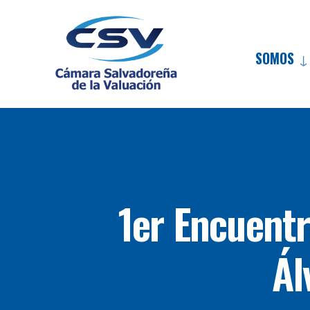
SOMOS
1er Encuentr
Ál