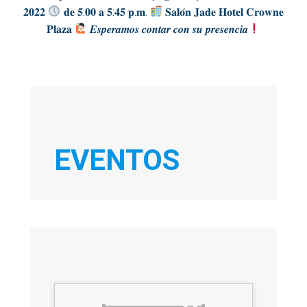
𝟐𝟎𝟐𝟐
𝐝𝐞 𝟓:𝟎𝟎 𝐚 𝟓:𝟒𝟓 𝐩.𝐦.
𝐒𝐚𝐥𝐨́𝐧 𝐉𝐚𝐝𝐞 𝐇𝐨𝐭𝐞𝐥 𝐂𝐫𝐨𝐰𝐧𝐞
𝐏𝐥𝐚𝐳𝐚
𝑬𝒔𝒑𝒆𝒓𝒂𝒎𝒐𝒔 𝒄𝒐𝒏𝒕𝒂𝒓 𝒄𝒐𝒏 𝒔𝒖 𝒑𝒓𝒆𝒔𝒆𝒏𝒄𝒊𝒂
EVENTOS