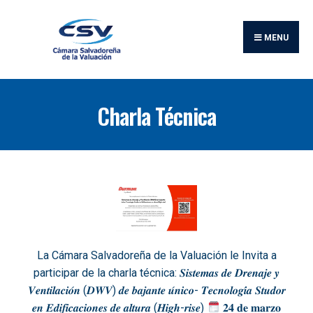
MENU
Charla Técnica
La Cámara Salvadoreña de la Valuación le Invita a
participar de la charla técnica: 𝑺𝒊𝒔𝒕𝒆𝒎𝒂𝒔 𝒅𝒆 𝑫𝒓𝒆𝒏𝒂𝒋𝒆 𝒚
𝑽𝒆𝒏𝒕𝒊𝒍𝒂𝒄𝒊𝒐́𝒏 (𝑫𝑾𝑽) 𝒅𝒆 𝒃𝒂𝒋𝒂𝒏𝒕𝒆 𝒖́𝒏𝒊𝒄𝒐- 𝑻𝒆𝒄𝒏𝒐𝒍𝒐𝒈𝒊́𝒂 𝑺𝒕𝒖𝒅𝒐𝒓
𝒆𝒏 𝑬𝒅𝒊𝒇𝒊𝒄𝒂𝒄𝒊𝒐𝒏𝒆𝒔 𝒅𝒆 𝒂𝒍𝒕𝒖𝒓𝒂 (𝑯𝒊𝒈𝒉-𝒓𝒊𝒔𝒆)
𝟐𝟒 𝐝𝐞 𝐦𝐚𝐫𝐳𝐨